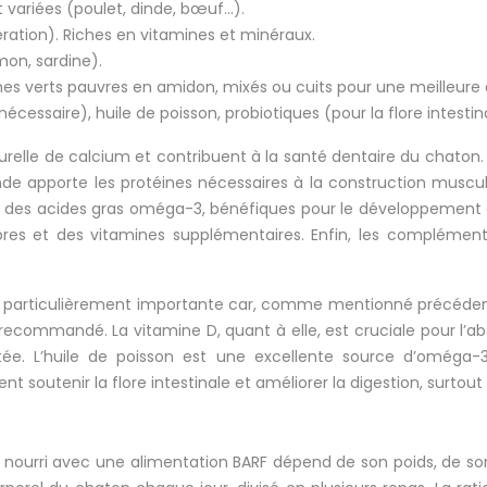
 variées (poulet, dinde, bœuf…).
ation). Riches en vitamines et minéraux.
on, sardine).
s verts pauvres en amidon, mixés ou cuits pour une meilleure di
nécessaire), huile de poisson, probiotiques (pour la flore intestin
lle de calcium et contribuent à la santé dentaire du chaton. Il 
nde apporte les protéines nécessaires à la construction muscul
e des acides gras oméga-3, bénéfiques pour le développement c
fibres et des vitamines supplémentaires. Enfin, les compléme
t particulièrement importante car, comme mentionné précédemm
ecommandé. La vitamine D, quant à elle, est cruciale pour l’a
imitée. L’huile de poisson est une excellente source d’omég
nt soutenir la flore intestinale et améliorer la digestion, surtout l
n nourri avec une alimentation BARF dépend de son poids, de son