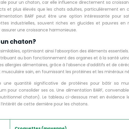
le pour un chaton, car elle influence directement sa croissa
ncts et plus élevés que les chats adultes, particulièrement en 
alimentation BARF peut être une option intéressante pour sa
es industrielles, souvent riches en glucides et pauvres en 
our assurer une croissance harmonieuse.
r un chaton?
imilables, optimisant ainsi l’absorption des éléments essentiels
tribuant au bon fonctionnement des organes et à la santé urina
es allergies alimentaires, grâce à l’absence d’additifs et de cér
musculaire sain, en fournissant les protéines et les minéraux n
 une quantité significative de protéines pour bâtir sa mus
um pour consolider ses os. Une alimentation BARF, convenabl
tritionnel chaton). Le tableau ci-dessous met en évidence les
 l’intérêt de cette dernière pour les chatons.
Croquettes (moyenne)