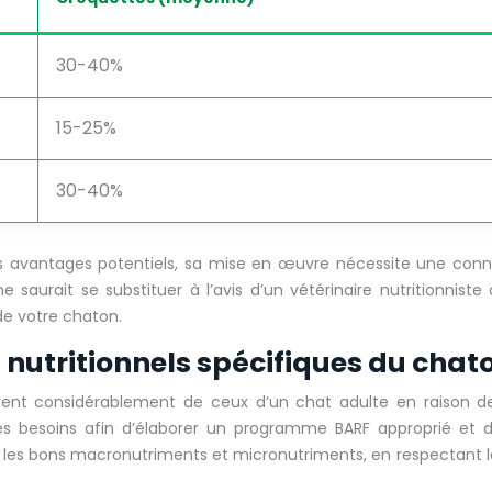
30-40%
15-25%
30-40%
s avantages potentiels, sa mise en œuvre nécessite une conna
e saurait se substituer à l’avis d’un vétérinaire nutritionniste
l de votre chaton.
nutritionnels spécifiques du chat
fèrent considérablement de ceux d’un chat adulte en raison
es besoins afin d’élaborer un programme BARF approprié et d’
rnir les bons macronutriments et micronutriments, en respectant