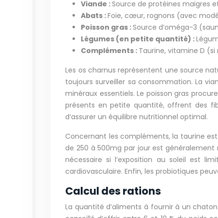
Viande :
Source de protéines maigres et
Abats :
Foie, cœur, rognons (avec modér
Poisson gras :
Source d’oméga-3 (saum
Légumes (en petite quantité) :
Légume
Compléments :
Taurine, vitamine D (si 
Les os charnus représentent une source nature
toujours surveiller sa consommation. La via
minéraux essentiels. Le poisson gras procur
présents en petite quantité, offrent des 
d’assurer un équilibre nutritionnel optimal.
Concernant les compléments, la taurine es
de 250 à 500mg par jour est généralement r
nécessaire si l’exposition au soleil est l
cardiovasculaire. Enfin, les probiotiques peuve
Calcul des rations
La quantité d’aliments à fournir à un chato