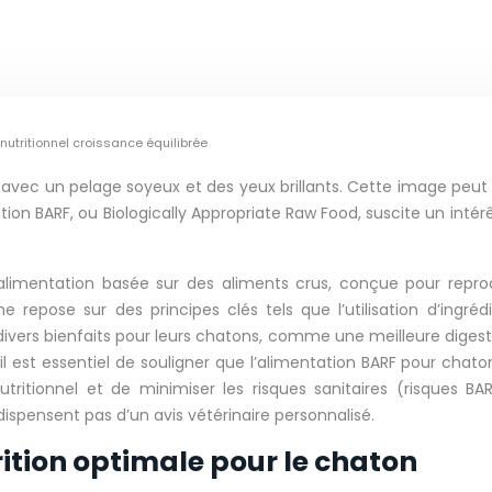
utritionnel croissance équilibrée
, avec un pelage soyeux et des yeux brillants. Cette image peu
tion BARF, ou Biologically Appropriate Raw Food, suscite un inté
limentation basée sur des aliments crus, conçue pour reprod
 repose sur des principes clés tels que l’utilisation d’ingré
 divers bienfaits pour leurs chatons, comme une meilleure diges
 est essentiel de souligner que l’alimentation BARF pour chato
 nutritionnel et de minimiser les risques sanitaires (risques
ispensent pas d’un avis vétérinaire personnalisé.
ition optimale pour le chaton