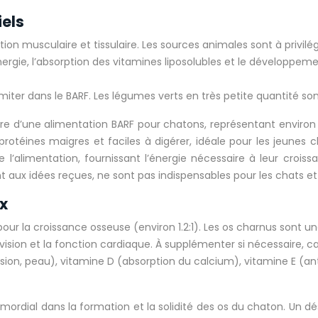
els
ion musculaire et tissulaire. Les sources animales sont à privilégi
énergie, l’absorption des vitamines liposolubles et le développeme
limiter dans le BARF. Les légumes verts en très petite quantité s
aire d’une alimentation BARF pour chatons, représentant environ
rotéines maigres et faciles à digérer, idéale pour les jeunes c
l’alimentation, fournissant l’énergie nécessaire à leur crois
 aux idées reçues, ne sont pas indispensables pour les chats et
x
pour la croissance osseuse (environ 1.2:1). Les os charnus sont un
vision et la fonction cardiaque. À supplémenter si nécessaire, ca
ision, peau), vitamine D (absorption du calcium), vitamine E (a
imordial dans la formation et la solidité des os du chaton. Un 