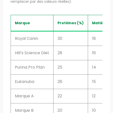
remplacer par des valeurs réelles):
Marque
Protéines (%)
Matières G
Royal Canin
30
18
Hill’s Science Diet
28
16
Purina Pro Plan
25
14
Eukanuba
26
15
Marque A
22
12
Marque B
20
10